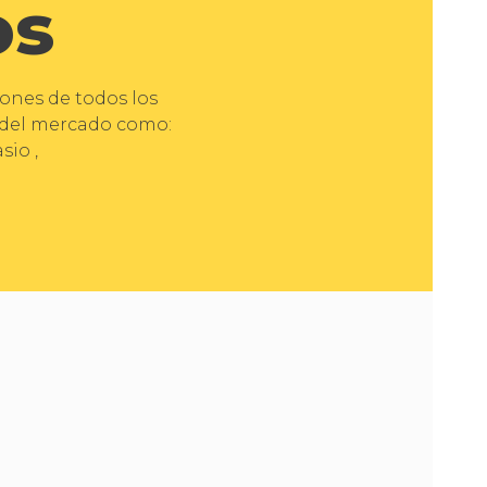
os
iones de todos los
s del mercado como:
sio ,