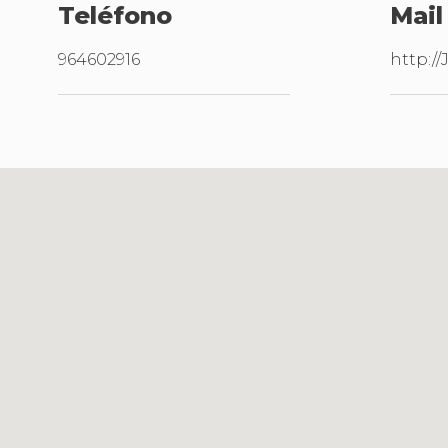
Teléfono
Mail
964602916
http:/