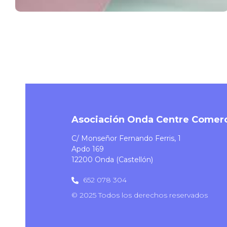
Asociación Onda Centre Comerc
C/ Monseñor Fernando Ferris, 1
Apdo 169
12200 Onda (Castellón)
652 078 304
© 2025 Todos los derechos reservados